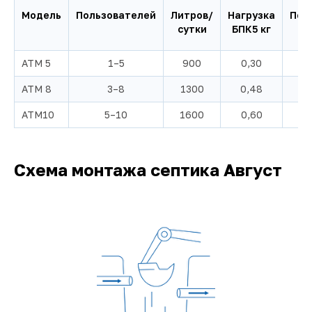
Модель
Пользователей
Литров/
Нагрузка
Пот
сутки
БПК5 кг
кВ
АТМ 5
1–5
900
0,30
АТМ 8
3–8
1300
0,48
АТМ10
5–10
1600
0,60
Схема монтажа септика Август