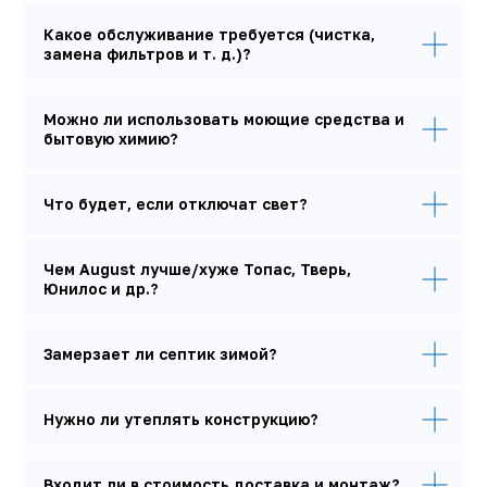
ИНН 402804446907
ОГРН 314402802700026
Какое обслуживание требуется (чистка,
Политика обработки персональных данных
замена фильтров и т. д.)?
Публичная оферта
© 2025 Все права защищены
Разработка
сайта
Можно ли использовать моющие средства и
бытовую химию?
Что будет, если отключат свет?
Чем August лучше/хуже Топас, Тверь,
Юнилос и др.?
Замерзает ли септик зимой?
Нужно ли утеплять конструкцию?
Входит ли в стоимость доставка и монтаж?