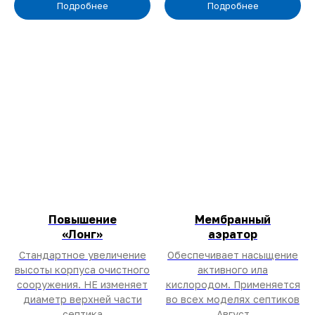
Подробнее
Подробнее
Повышение
Мембранный
«Лонг»
аэратор
Стандартное увеличение
Обеспечивает насыщение
высоты корпуса очистного
активного ила
сооружения. НЕ изменяет
кислородом. Применяется
Получить консультацию
+7 (900) 573-80-95
диаметр верхней части
во всех моделях септиков
септика
Август