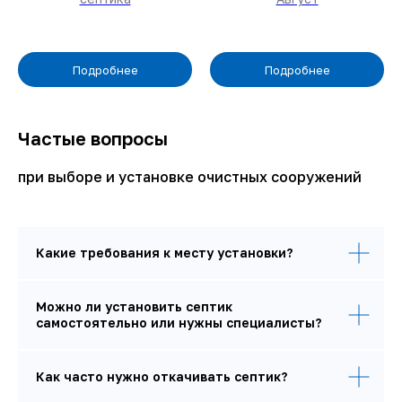
info@august-septik.ru
Офис продаж
г. Калуга, улица
Кирпичный Завод МПС, 9
Подробнее
Подробнее
офис 15
Показать на карте
Частые вопросы
при выборе и установке очистных сооружений
Какие требования к месту установки?
Можно ли установить септик
самостоятельно или нужны специалисты?
Как часто нужно откачивать септик?
ИП Кравченко Александр Анатольевич