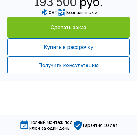
Получить консультацию
Полный монтаж под
Гарантия 10 лет
ключ за один день
ОСНОВНЫЕ ХАРАКТЕРИСТИКИ СТАНЦИИ
Пользователей
Залповый сброс
5-10 человек
450 л
Производительность
Энергопотребление
1600 л/сутки
2,09 кВт/сутки
Размер (мм)
Вес
h2200 x ø1500
165 кг