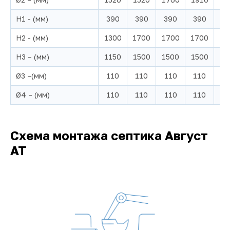
H1 - (мм)
390
390
390
390
3
H2 - (мм)
1300
1700
1700
1700
17
H3 – (мм)
1150
1500
1500
1500
15
Ø3 –(мм)
110
110
110
110
1
Ø4 – (мм)
110
110
110
110
1
Схема монтажа септика Август
АТ