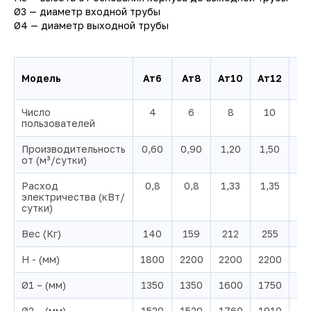
Ø3 — диаметр входной трубы
Ø4 — диаметр выходной трубы
Модель
Ат6
Ат8
Ат10
Ат12
Ат
Число
4
6
8
10
1
пользователей
Производительность
0,60
0,90
1,20
1,50
1,
от (м³/сутки)
Расход
0,8
0,8
1,33
1,35
1,
электричества (кВт/
сутки)
Вес (Кг)
140
159
212
255
3
H - (мм)
1800
2200
2200
2200
22
Ø1 – (мм)
1350
1350
1600
1750
20
Ø2 – (мм)
1520
1520
1760
1910
22