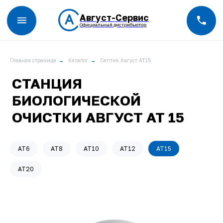
Август-Сервис
Официальный дистрибьютор
Главная страница
→
Каталог
→
Септик Август АТ15
СТАНЦИЯ
БИОЛОГИЧЕСКОЙ
ОЧИСТКИ АВГУСТ АТ 15
AT6
AT8
AT10
AT12
AT15
AT20