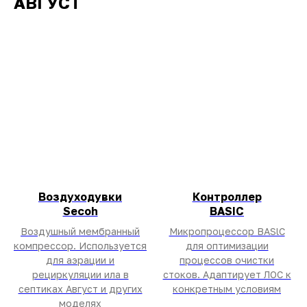
АВГУСТ
Воздуходувки
Контроллер
Secoh
BASIC
Воздушный мембранный
Микропроцессор BASlC
компрессор. Используется
для оптимизации
для аэрации и
процессов очистки
рециркуляции ила в
стоков. Адаптирует ЛОС к
септиках Август и других
конкретным условиям
моделях