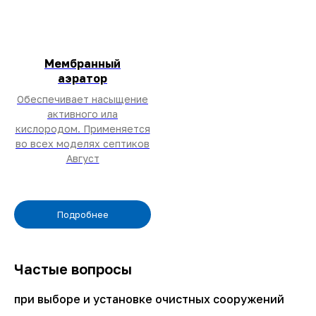
info@august-septik.ru
Офис продаж
г. Калуга, улица
Кирпичный Завод МПС, 9
Мембранный
офис 15
аэратор
Обеспечивает насыщение
Показать на карте
активного ила
кислородом. Применяется
во всех моделях септиков
Август
Подробнее
Частые вопросы
при выборе и установке очистных сооружений
ИП Кравченко Александр Анатольевич