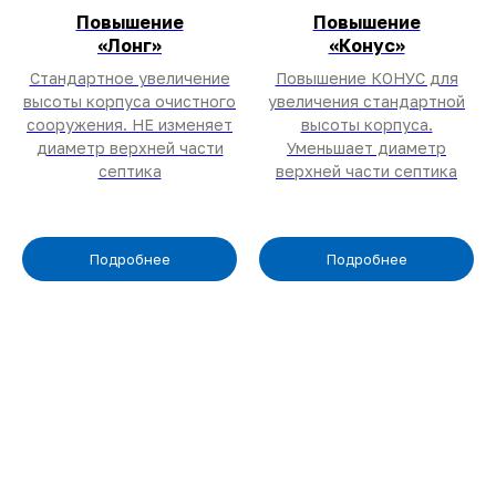
Повышение
Повышение
«Лонг»
«Конус»
Стандартное увеличение
Повышение КОНУС для
высоты корпуса очистного
увеличения стандартной
сооружения. НЕ изменяет
высоты корпуса.
диаметр верхней части
Уменьшает диаметр
септика
верхней части септика
Подробнее
Подробнее
Получить консультацию
+7 (900) 573-80-95