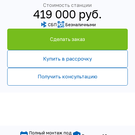
Купить в рассрочку
Получить консультацию
Полный монтаж под
Гарантия 10 лет
ключ за один день
ОСНОВНЫЕ ХАРАКТЕРИСТИКИ СТАНЦИИ
Пользователей
Залповый сброс
до 13(17) человек
1000 л
Производительность
Энергопотребление
2000 л/сутки
1,71кВт/сутки
Размер (мм)
Вес
h2200 x ø2050
340кг
(_)* – комплектация с блоком
Basic.